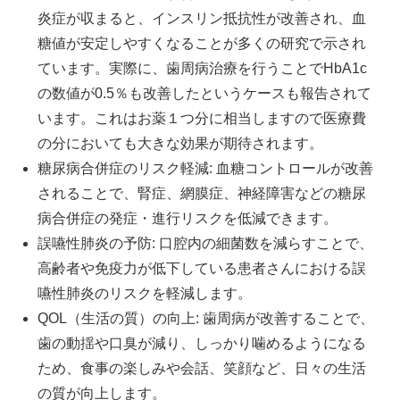
炎症が収まると、インスリン抵抗性が改善され、血
糖値が安定しやすくなることが多くの研究で示され
ています。実際に、歯周病治療を行うことでHbA1c
の数値が0.5％も改善したというケースも報告されて
います。これはお薬１つ分に相当しますので医療費
の分においても大きな効果が期待されます。
糖尿病合併症のリスク軽減: 血糖コントロールが改善
されることで、腎症、網膜症、神経障害などの糖尿
病合併症の発症・進行リスクを低減できます。
誤嚥性肺炎の予防: 口腔内の細菌数を減らすことで、
高齢者や免疫力が低下している患者さんにおける誤
嚥性肺炎のリスクを軽減します。
QOL（生活の質）の向上: 歯周病が改善することで、
歯の動揺や口臭が減り、しっかり噛めるようになる
ため、食事の楽しみや会話、笑顔など、日々の生活
の質が向上します。